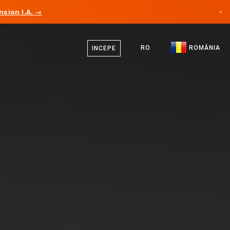
sion I.A. →
×
Engleză
Canada
Germană
RO
ROMÂNIA
INCEPE
Germania
Română
Liechtenstein
Norvegia
Japonia
Bulgaria
Croația
Lituania
Muntenegru