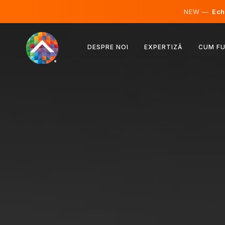
NEW —
Echi
Austria
DESPRE NOI
EXPERTIZĂ
CUM F
Finlanda
Islanda
Luxemburg
Suedia
Regatul Unit
Albania
Cehia
Ungaria
Macedonia de Nord