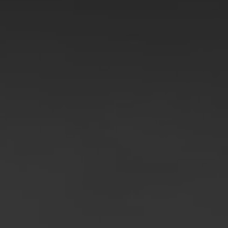
România
Slovacia