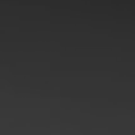
Filipine
Serbia
Ucraina