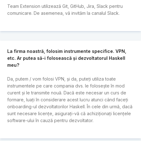
Team Extension utilizează Git, GitHub, Jira, Slack pentru
comunicare. De asemenea, vă invităm la canalul Slack.
La firma noastră, folosim instrumente specifice. VPN,
etc. Ar putea să-i folosească și dezvoltatorul Haskell
meu?
Da, putem / vom folosi VPN, și da, puteți utiliza toate
instrumentele pe care compania dvs. le folosește în mod
curent și le transmite nouă. Dacă este necesar un curs de
formare, luați în considerare acest lucru atunci când faceți
onboarding-ul dezvoltatorilor Haskell. În cele din urmă, dacă
sunt necesare licențe, asigurați-vă că achiziționați licențele
software-ului în cauză pentru dezvoltator.