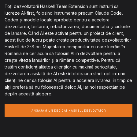
Toți dezvoltatorii Haskell Team Extension sunt instruiți să
lucreze AI-first, folosind instrumente precum Claude Code,
Codex și modele locale aprobate pentru a accelera
dezvoltarea, testarea, refactorizarea, documentația și ciclurile
de lansare. Când AI este activat pentru un proiect de client,
acest flux de lucru poate crește productivitatea dezvoltatorilor
Haskell de 3-8 ori. Majoritatea companiilor cu care lucrăm în
România ne cer acum să folosim AI în dezvoltare pentru a
crește viteza lansărilor și a rămâne competitive. Pentru că
tratăm confidențialitatea clienților cu maximă seriozitate,
dezvoltarea asistată de AI este întotdeauna strict opt-in: unii
clienți ne cer să folosim AI pentru a accelera livrarea, în timp ce
alții preferă să nu folosească deloc AI, iar noi respectăm pe
deplin această alegere.
ANGAJAM UN DEDICAT HASKELL DEZVOLTATOR