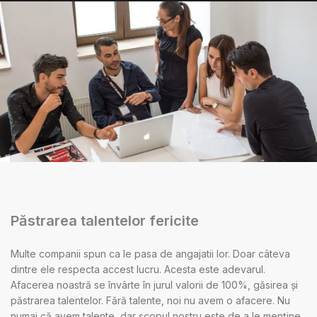
Păstrarea talentelor fericite
Multe companii spun ca le pasa de angajatii lor. Doar câteva
dintre ele respecta accest lucru. Acesta este adevarul.
Afacerea noastră se învârte în jurul valorii de 100%, găsirea și
păstrarea talentelor. Fără talente, noi nu avem o afacere. Nu
numai că avem talente, dar scopul nostru este de a le menține