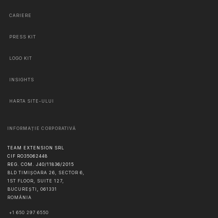
CARIERE
PRESS KIT
LOGO KIT
INSIGHTS
HARTA SITE-ULUI
INFORMAȚIE CORPORATIVĂ
TEAM EXTENSION SRL
CIF RO35062448
REG. COM. J40/11836/2015
BLD TIMIȘOARA 26, SECTOR 6,
1ST FLOOR, SUITE 127,
BUCUREŞTI
,
061331
ROMÂNIA
+1 650 297 6550