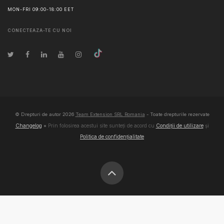
MON-FRI 09:00-18:00 EET
CONECTEAZA-TE CU NOI
© Drepturi de autor
2026
Team Extension SRL Romania
- Toate drepturile rezervate
Changelog
● Prin folosirea acestui site sunteți de acord cu
Condiții de utilizare
și
Politica de confidențialitate