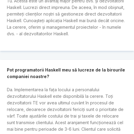
Tu. Acesta este un avantaj major pentru dvs. și dezvoltatorii
Haskell. Lucrezi direct impreuna. De aceea, în mod obișnuit,
permiteți clienților noștri să gestioneze direct dezvoltatorii
Haskell. Cunoașteți aplicația Haskell mai bună decât oricine.
La cerere, oferim și managementul proiectelor - în numele
dvs. - al dezvoltatorilor Haskell.
Pot programatorii Haskell meu să lucreze de la birourile
companiei noastre?
Da. Implementarea la fața locului a personalului
dezvoltatorului Haskell este disponibilă la cerere. Toți
dezvoltatorii TE vor avea ultimul cuvânt în procesul de
relocare, deoarece dezvoltatorii fericiți sunt o prioritate de
vârf. Toate ajustările costului de trai și taxele de relocare
sunt transmise clientului. Acest aranjament funcționează cel
mai bine pentru perioade de 3-6 luni. Clientul care solicită