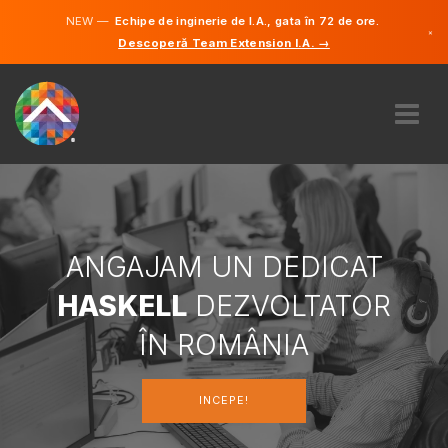
NEW —
Echipe de inginerie de I.A., gata în 72 de ore.
×
Descoperă Team Extension I.A. →
Engleză
Germană
Română
DESPRE NOI
EXPERTIZĂ
CUM FUNCTIONEAZÃ?
CARIERE
ANGAJAM UN DEDICAT
ANGAJA
HASKELL
DEZVOLTATOR
ROMÂNIA
ÎN ROMÂNIA
RO
INCEPE!
INCEPE