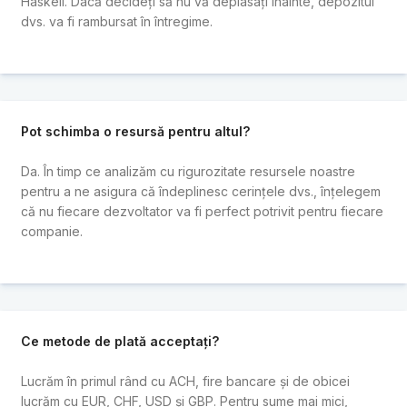
Haskell. Dacă decideți să nu vă deplasați înainte, depozitul
dvs. va fi rambursat în întregime.
Pot schimba o resursă pentru altul?
Da. În timp ce analizăm cu rigurozitate resursele noastre
pentru a ne asigura că îndeplinesc cerințele dvs., înțelegem
că nu fiecare dezvoltator va fi perfect potrivit pentru fiecare
companie.
Ce metode de plată acceptați?
Lucrăm în primul rând cu ACH, fire bancare și de obicei
lucrăm cu EUR, CHF, USD și GBP. Pentru sume mai mici,