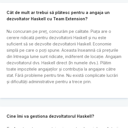
Cât de mult ar trebui să plătesc pentru a angaja un
dezvoltator Haskell cu Team Extension?
Nu concuram pe preț, concurăm pe calitate. Piața are o
cerere ridicată pentru dezvoltatorii Haskell și nu este
suficient să se dezvolte dezvoltatorii Haskell. Economie
simplă pe care o poți spune. Aceasta înseamnă că prețurile
din întreaga lume sunt ridicate, indiferent de locație. Angajam
dezvoltatorul dvs. Haskell direct (în numele dvs.). Plătim
toate impozitele angajaților și contribuția la angajare către
stat. Fără probleme pentru tine. Nu există complicate lucrări
și dificultăți administrative pentru a trece prin.
Cine îmi va gestiona dezvoltatorul Haskell?