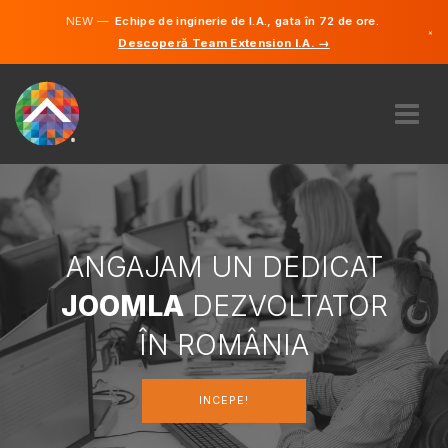
NEW —
Echipe de inginerie de I.A., gata în 72 de ore.
×
Descoperă Team Extension I.A. →
Engleză
Germană
Română
DESPRE NOI
EXPERTIZĂ
CUM FUNCTIONEAZÃ?
CARIERE
ANGAJAM UN DEDICAT
ANGAJA
JOOMLA
DEZVOLTATOR
ROMÂNIA
ÎN ROMÂNIA
RO
INCEPE!
INCEPE