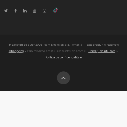
© Drepturi de autor
2026
Team Extension SRL Romania
- Toate drepturile rezervate
Changelog
● Prin folosirea acestui site sunteți de acord cu
Condiții de utilizare
și
Politica de confidențialitate