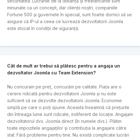
securitatea. Lucrările de la distanță și freelancările sunt
minunate ca un concept, dar clienții noștri, companiile
Fortune 500 și guvernele în special, sunt foarte dornici să se
asigure că IP-ul a ceea ce lucrează dezvoltatorii Joomla
este stocat în condiții de siguranță.
Cât de mult ar trebui să plătesc pentru a angaja un
dezvoltator Joomla cu Team Extension?
Nu concuram pe preț, concurăm pe calitate. Piața are o
cerere ridicată pentru dezvoltatorii Joomla și nu este
suficient să se dezvolte dezvoltatorii Joomla. Economie
simplă pe care o poți spune. Aceasta înseamnă că prețurile
din întreaga lume sunt ridicate, indiferent de locație. Angajam
dezvoltatorul dvs. Joomla direct (în numele dvs.). Plătim
toate impozitele angajaților și contribuția la angajare către
stat. Fără probleme pentru tine. Nu există complicate lucrări