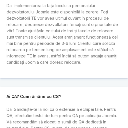
Da. Implementarea la fața locului a personalului
dezvoltatorului Joomla este disponibilă la cerere. Toți
dezvoltatorii TE vor avea ultimul cuvânt în procesul de
relocare, deoarece dezvoltatorii fericiți sunt o prioritate de
vârf. Toate ajustările costului de trai și taxele de relocare
sunt transmise clientului. Acest aranjament funcționează cel
mai bine pentru perioade de 3-6 luni. Clientul care solicită
relocarea pe termen lung pe amplasament este sfătuit să
informeze TE în avans, astfel încât să putem angaja anumiți
candidați Joomla care doresc relocare.
Ai QA? Cum rămâne cu CS?
Da. Gândește-te la noi ca o extensie a echipei tale. Pentru
QA, efectuăm testul de fum pentru QA pe aplicația Joomla.
Vă recomandăm să alocați o sumă de QA dedicată în