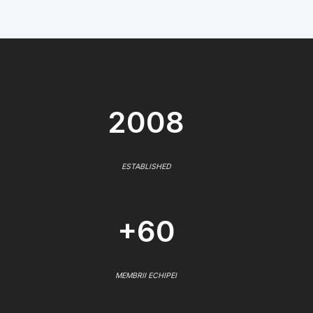
2008
ESTABLISHED
+60
MEMBRII ECHIPEI