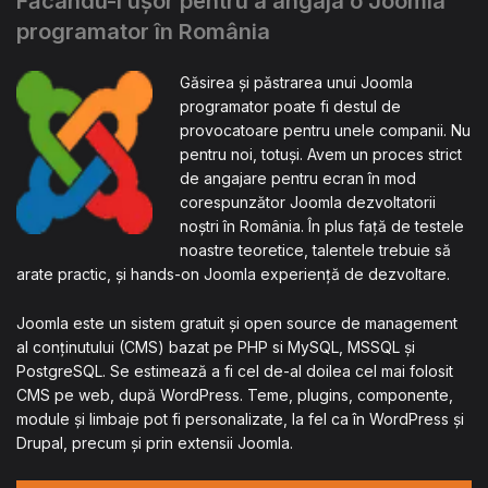
Făcându-l ușor pentru a angaja o Joomla
programator în România
Găsirea și păstrarea unui Joomla
programator poate fi destul de
provocatoare pentru unele companii. Nu
pentru noi, totuși. Avem un proces strict
de angajare pentru ecran în mod
corespunzător Joomla dezvoltatorii
noștri în România. În plus față de testele
noastre teoretice, talentele trebuie să
arate practic, și hands-on Joomla experiență de dezvoltare.
Joomla este un sistem gratuit și open source de management
al conținutului (CMS) bazat pe PHP si MySQL, MSSQL și
PostgreSQL. Se estimează a fi cel de-al doilea cel mai folosit
CMS pe web, după WordPress. Teme, plugins, componente,
module și limbaje pot fi personalizate, la fel ca în WordPress și
Drupal, precum și prin extensii Joomla.