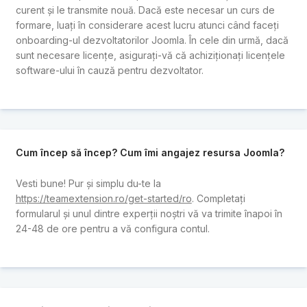
curent și le transmite nouă. Dacă este necesar un curs de
formare, luați în considerare acest lucru atunci când faceți
onboarding-ul dezvoltatorilor Joomla. În cele din urmă, dacă
sunt necesare licențe, asigurați-vă că achiziționați licențele
software-ului în cauză pentru dezvoltator.
Cum încep să încep? Cum îmi angajez resursa Joomla?
Vesti bune! Pur și simplu du-te la
https://teamextension.ro/get-started/ro
. Completați
formularul și unul dintre experții noștri vă va trimite înapoi în
24-48 de ore pentru a vă configura contul.