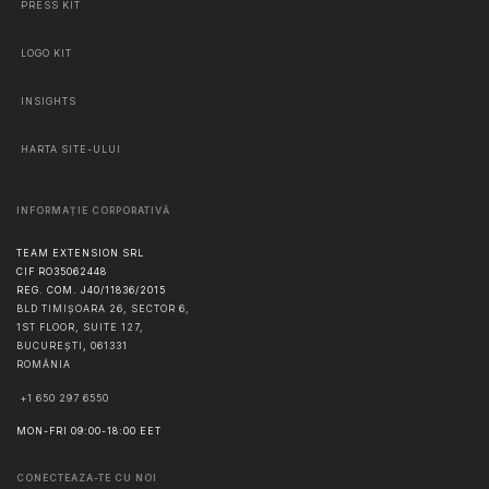
PRESS KIT
LOGO KIT
INSIGHTS
HARTA SITE-ULUI
INFORMAȚIE CORPORATIVĂ
TEAM EXTENSION SRL
CIF RO35062448
REG. COM. J40/11836/2015
BLD TIMIȘOARA 26, SECTOR 6,
1ST FLOOR, SUITE 127,
BUCUREŞTI
,
061331
ROMÂNIA
+1 650 297 6550
MON-FRI 09:00-18:00 EET
CONECTEAZA-TE CU NOI