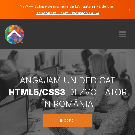
NEW —
Echipe de inginerie de I.A., gata în 72 de ore.
×
Descoperă Team Extension I.A. →
Engleză
Germană
Română
DESPRE NOI
EXPERTIZĂ
CUM FUNCTIONEAZÃ?
CARIERE
ANGAJAM UN DEDICAT
ANGAJA
HTML5/CSS3
DEZVOLTATOR
ROMÂNIA
ÎN ROMÂNIA
RO
INCEPE!
INCEPE