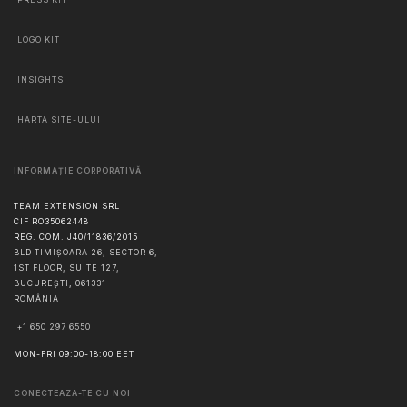
LOGO KIT
INSIGHTS
HARTA SITE-ULUI
INFORMAȚIE CORPORATIVĂ
TEAM EXTENSION SRL
CIF RO35062448
REG. COM. J40/11836/2015
BLD TIMIȘOARA 26, SECTOR 6,
1ST FLOOR, SUITE 127,
BUCUREŞTI
,
061331
ROMÂNIA
+1 650 297 6550
MON-FRI 09:00-18:00 EET
CONECTEAZA-TE CU NOI