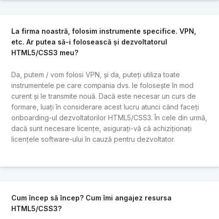
La firma noastră, folosim instrumente specifice. VPN,
etc. Ar putea să-i folosească și dezvoltatorul
HTML5/CSS3 meu?
Da, putem / vom folosi VPN, și da, puteți utiliza toate
instrumentele pe care compania dvs. le folosește în mod
curent și le transmite nouă. Dacă este necesar un curs de
formare, luați în considerare acest lucru atunci când faceți
onboarding-ul dezvoltatorilor HTML5/CSS3. În cele din urmă,
dacă sunt necesare licențe, asigurați-vă că achiziționați
licențele software-ului în cauză pentru dezvoltator.
Cum încep să încep? Cum îmi angajez resursa
HTML5/CSS3?