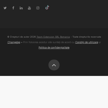
© Drepturi de autor
2026
Team Extension SRL Romania
- Toate drepturile rezervate
Changelog
● Prin folosirea acestui site sunteți de acord cu
Condiții de utilizare
și
Politica de confidențialitate