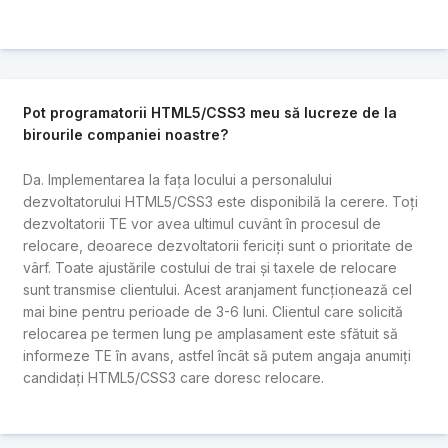
Pot programatorii HTML5/CSS3 meu să lucreze de la
birourile companiei noastre?
Da. Implementarea la fața locului a personalului
dezvoltatorului HTML5/CSS3 este disponibilă la cerere. Toți
dezvoltatorii TE vor avea ultimul cuvânt în procesul de
relocare, deoarece dezvoltatorii fericiți sunt o prioritate de
vârf. Toate ajustările costului de trai și taxele de relocare
sunt transmise clientului. Acest aranjament funcționează cel
mai bine pentru perioade de 3-6 luni. Clientul care solicită
relocarea pe termen lung pe amplasament este sfătuit să
informeze TE în avans, astfel încât să putem angaja anumiți
candidați HTML5/CSS3 care doresc relocare.