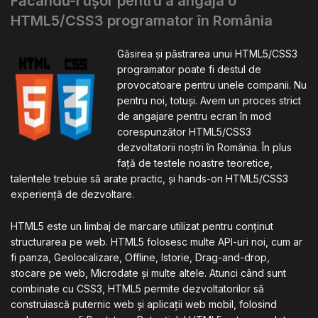
Făcându-l ușor pentru a angaja o
HTML5/CSS3 programator în România
Găsirea și păstrarea unui HTML5/CSS3
programator poate fi destul de
provocatoare pentru unele companii. Nu
pentru noi, totuși. Avem un proces strict
de angajare pentru ecran în mod
corespunzător HTML5/CSS3
dezvoltatorii noștri în România. În plus
față de testele noastre teoretice,
talentele trebuie să arate practic, și hands-on HTML5/CSS3
experiență de dezvoltare.
HTML5 este un limbaj de marcare utilizat pentru conținut
structurarea pe web. HTML5 folosesc multe API-uri noi, cum ar
fi panza, Geolocalizare, Offline, Istorie, Drag-and-drop,
stocare pe web, Microdate și multe altele. Atunci când sunt
combinate cu CSS3, HTML5 permite dezvoltatorilor să
construiască puternic web și aplicații web mobil, folosind