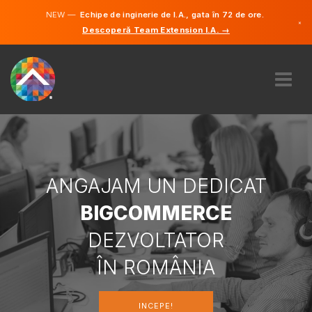
NEW —
Echipe de inginerie de I.A., gata în 72 de ore.
×
Descoperă Team Extension I.A. →
Engleză
Germană
Română
DESPRE NOI
EXPERTIZĂ
CUM FUNCTIONEAZÃ?
CARIERE
ANGAJAM UN DEDICAT
ANGAJA
BIGCOMMERCE
ROMÂNIA
DEZVOLTATOR
RO
ÎN ROMÂNIA
INCEPE
INCEPE!