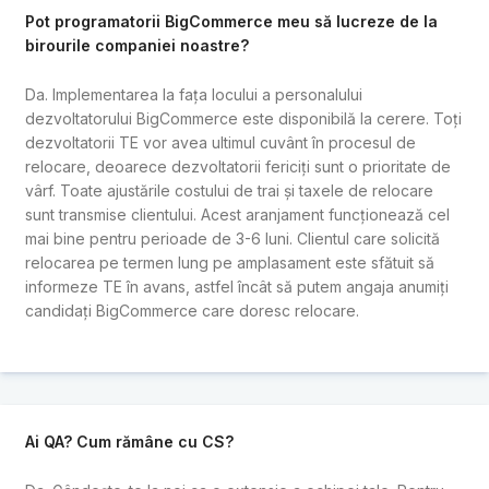
Pot programatorii BigCommerce meu să lucreze de la
birourile companiei noastre?
Da. Implementarea la fața locului a personalului
dezvoltatorului BigCommerce este disponibilă la cerere. Toți
dezvoltatorii TE vor avea ultimul cuvânt în procesul de
relocare, deoarece dezvoltatorii fericiți sunt o prioritate de
vârf. Toate ajustările costului de trai și taxele de relocare
sunt transmise clientului. Acest aranjament funcționează cel
mai bine pentru perioade de 3-6 luni. Clientul care solicită
relocarea pe termen lung pe amplasament este sfătuit să
informeze TE în avans, astfel încât să putem angaja anumiți
candidați BigCommerce care doresc relocare.
Ai QA? Cum rămâne cu CS?