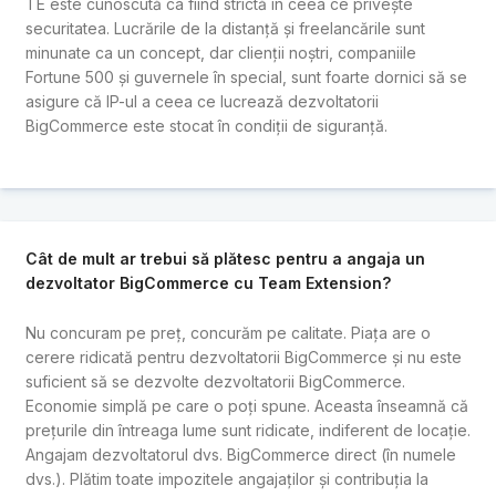
TE este cunoscută ca fiind strictă în ceea ce privește
securitatea. Lucrările de la distanță și freelancările sunt
minunate ca un concept, dar clienții noștri, companiile
Fortune 500 și guvernele în special, sunt foarte dornici să se
asigure că IP-ul a ceea ce lucrează dezvoltatorii
BigCommerce este stocat în condiții de siguranță.
Cât de mult ar trebui să plătesc pentru a angaja un
dezvoltator BigCommerce cu Team Extension?
Nu concuram pe preț, concurăm pe calitate. Piața are o
cerere ridicată pentru dezvoltatorii BigCommerce și nu este
suficient să se dezvolte dezvoltatorii BigCommerce.
Economie simplă pe care o poți spune. Aceasta înseamnă că
prețurile din întreaga lume sunt ridicate, indiferent de locație.
Angajam dezvoltatorul dvs. BigCommerce direct (în numele
dvs.). Plătim toate impozitele angajaților și contribuția la