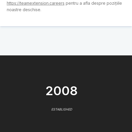
https://teamextension.careers
pentru a afla despre pozițiile
noastre deschise.
2008
ESTABLISHED