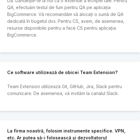
Da. Gândește-te la noi ca o extensie a echipei tale. Pentru
QA, efectuăm testul de fum pentru QA pe aplicația
BigCommerce. Vă recomandăm să alocați o sumă de QA
dedicată în bugetul dvs. Pentru CS, avem, de asemenea,
resurse disponibile pentru a face CS pentru aplicația
BigCommerce.
Ce software utilizează de obicei Team Extension?
Team Extension utilizează Git, GitHub, Jira, Slack pentru
comunicare. De asemenea, vă invităm la canalul Slack.
La firma noastră, folosim instrumente specifice. VPN,
etc. Ar putea să-i folosească și dezvoltatorul