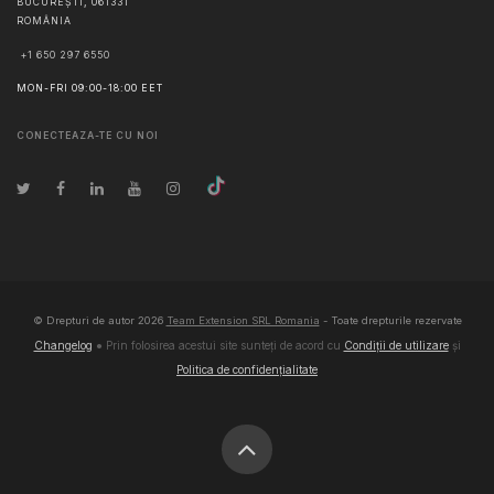
BUCUREŞTI
,
061331
ROMÂNIA
+1 650 297 6550
MON-FRI 09:00-18:00 EET
CONECTEAZA-TE CU NOI
© Drepturi de autor
2026
Team Extension SRL Romania
- Toate drepturile rezervate
Changelog
● Prin folosirea acestui site sunteți de acord cu
Condiții de utilizare
și
Politica de confidențialitate