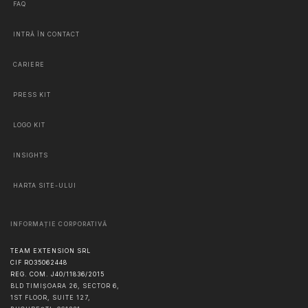
FAQ
INTRĂ ÎN CONTACT
CARIERE
PRESS KIT
LOGO KIT
INSIGHTS
HARTA SITE-ULUI
INFORMAȚIE CORPORATIVĂ
TEAM EXTENSION SRL
CIF RO35062448
REG. COM. J40/11836/2015
BLD TIMIȘOARA 26, SECTOR 6,
1ST FLOOR, SUITE 127,