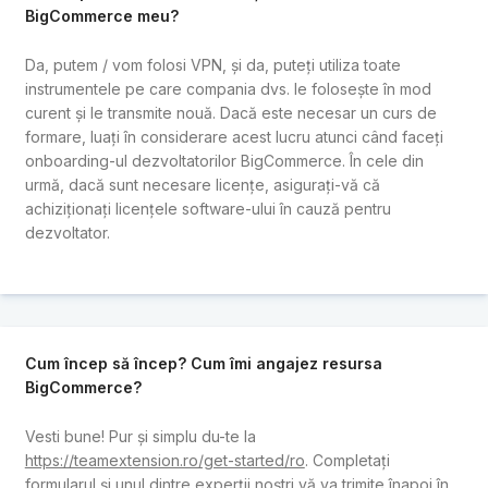
BigCommerce meu?
Da, putem / vom folosi VPN, și da, puteți utiliza toate
instrumentele pe care compania dvs. le folosește în mod
curent și le transmite nouă. Dacă este necesar un curs de
formare, luați în considerare acest lucru atunci când faceți
onboarding-ul dezvoltatorilor BigCommerce. În cele din
urmă, dacă sunt necesare licențe, asigurați-vă că
achiziționați licențele software-ului în cauză pentru
dezvoltator.
Cum încep să încep? Cum îmi angajez resursa
BigCommerce?
Vesti bune! Pur și simplu du-te la
https://teamextension.ro/get-started/ro
. Completați
formularul și unul dintre experții noștri vă va trimite înapoi în