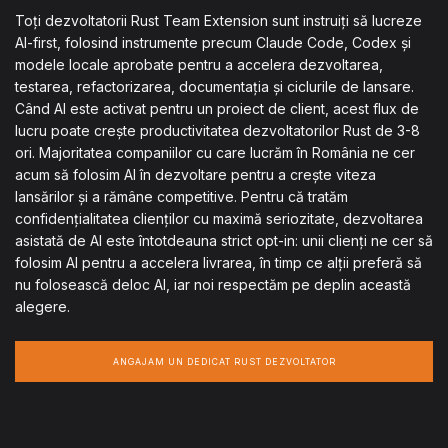
Toți dezvoltatorii Rust Team Extension sunt instruiți să lucreze
AI-first, folosind instrumente precum Claude Code, Codex și
modele locale aprobate pentru a accelera dezvoltarea,
testarea, refactorizarea, documentația și ciclurile de lansare.
Când AI este activat pentru un proiect de client, acest flux de
lucru poate crește productivitatea dezvoltatorilor Rust de 3-8
ori. Majoritatea companiilor cu care lucrăm în România ne cer
acum să folosim AI în dezvoltare pentru a crește viteza
lansărilor și a rămâne competitive. Pentru că tratăm
confidențialitatea clienților cu maximă seriozitate, dezvoltarea
asistată de AI este întotdeauna strict opt-in: unii clienți ne cer să
folosim AI pentru a accelera livrarea, în timp ce alții preferă să
nu folosească deloc AI, iar noi respectăm pe deplin această
alegere.
ANGAJAM UN DEDICAT RUST DEZVOLTATOR