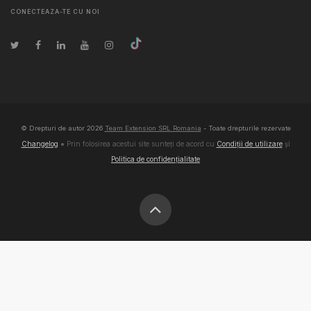
CONECTEAZA-TE CU NOI
© Drepturi de autor
2026
Team Extension SRL Romania
- Toate drepturile rezervate
Changelog
● Prin folosirea acestui site sunteți de acord cu
Condiții de utilizare
și
Politica de confidențialitate