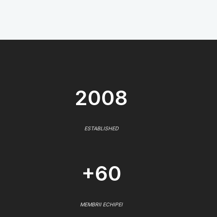
2008
ESTABLISHED
+60
MEMBRII ECHIPEI