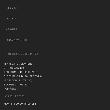
PRESS KIT
LOGO KIT
INSIGHTS
HARTA SITE-ULUI
INFORMAȚIE CORPORATIVĂ
TEAM EXTENSION SRL
CIF RO35062448
REG. COM. J40/11836/2015
BLD TIMIȘOARA 26, SECTOR 6,
1ST FLOOR, SUITE 127,
BUCUREŞTI
,
061331
ROMÂNIA
+1 650 297 6550
MON-FRI 09:00-18:00 EET