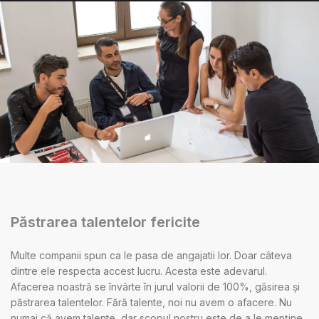
Păstrarea talentelor fericite
Multe companii spun ca le pasa de angajatii lor. Doar câteva
dintre ele respecta accest lucru. Acesta este adevarul.
Afacerea noastră se învârte în jurul valorii de 100%, găsirea și
păstrarea talentelor. Fără talente, noi nu avem o afacere. Nu
numai că avem talente, dar scopul nostru este de a le menține