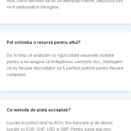
Rust. Dacă decideți să nu vă deplasați înainte, depozitul dvs.
va fi rambursat în întregime.
Pot schimba o resursă pentru altul?
Da. În timp ce analizăm cu rigurozitate resursele noastre
pentru a ne asigura că îndeplinesc cerințele dvs., înțelegem
că nu fiecare dezvoltator va fi perfect potrivit pentru fiecare
companie.
Ce metode de plată acceptați?
Lucrăm în primul rând cu ACH, fire bancare și de obicei
lucrăm cu EUR, CHF, USD și GBP. Pentru sume mai mici,