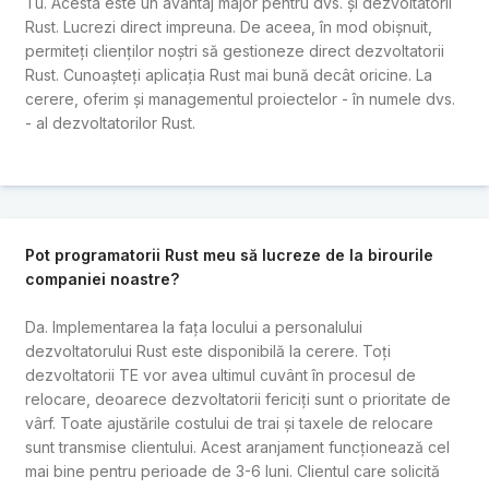
Tu. Acesta este un avantaj major pentru dvs. și dezvoltatorii
Rust. Lucrezi direct impreuna. De aceea, în mod obișnuit,
permiteți clienților noștri să gestioneze direct dezvoltatorii
Rust. Cunoașteți aplicația Rust mai bună decât oricine. La
cerere, oferim și managementul proiectelor - în numele dvs.
- al dezvoltatorilor Rust.
Pot programatorii Rust meu să lucreze de la birourile
companiei noastre?
Da. Implementarea la fața locului a personalului
dezvoltatorului Rust este disponibilă la cerere. Toți
dezvoltatorii TE vor avea ultimul cuvânt în procesul de
relocare, deoarece dezvoltatorii fericiți sunt o prioritate de
vârf. Toate ajustările costului de trai și taxele de relocare
sunt transmise clientului. Acest aranjament funcționează cel
mai bine pentru perioade de 3-6 luni. Clientul care solicită