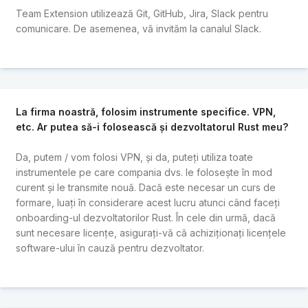
Team Extension utilizează Git, GitHub, Jira, Slack pentru
comunicare. De asemenea, vă invităm la canalul Slack.
La firma noastră, folosim instrumente specifice. VPN,
etc. Ar putea să-i folosească și dezvoltatorul Rust meu?
Da, putem / vom folosi VPN, și da, puteți utiliza toate
instrumentele pe care compania dvs. le folosește în mod
curent și le transmite nouă. Dacă este necesar un curs de
formare, luați în considerare acest lucru atunci când faceți
onboarding-ul dezvoltatorilor Rust. În cele din urmă, dacă
sunt necesare licențe, asigurați-vă că achiziționați licențele
software-ului în cauză pentru dezvoltator.