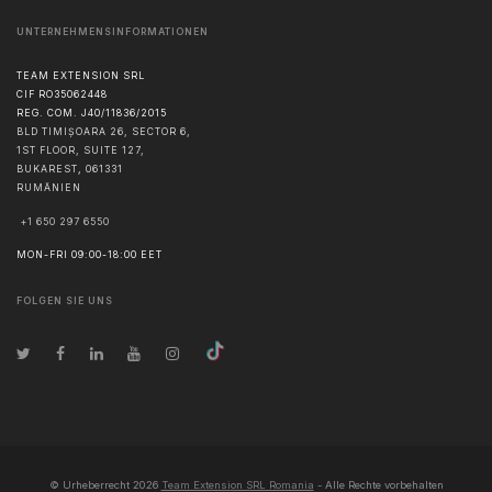
UNTERNEHMENSINFORMATIONEN
TEAM EXTENSION SRL
CIF RO35062448
REG. COM. J40/11836/2015
BLD TIMIȘOARA 26, SECTOR 6,
1ST FLOOR, SUITE 127,
BUKAREST
,
061331
RUMÄNIEN
+1 650 297 6550
MON-FRI 09:00-18:00 EET
FOLGEN SIE UNS
© Urheberrecht
2026
Team Extension SRL Romania
- Alle Rechte vorbehalten