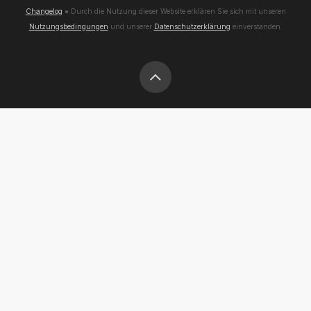
Changelog
● Durch die Nutzung dieser Website erklären Sie sich mit unseren
Nutzungsbedingungen
und unserer
Datenschutzerklärung
einverstanden.