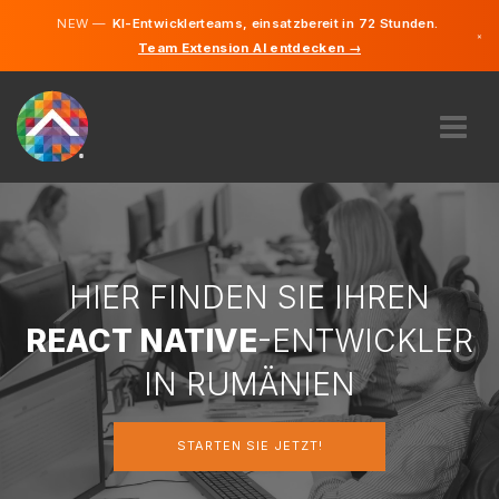
NEW —
KI-Entwicklerteams, einsatzbereit in 72 Stunden.
×
Team Extension AI entdecken →
Englisch
Deutsch
Rumänis
ÜBER UNS
EXPERTISE
WIE FUNKTIONIERT ES?
KARRIERE
HIER FINDEN SIE IHREN
FINDEN
REACT NATIVE
-ENTWICKLER
RUMÄNIEN
IN RUMÄNIEN
DE
STARTEN SIE JETZT!
STARTEN SIE JETZT