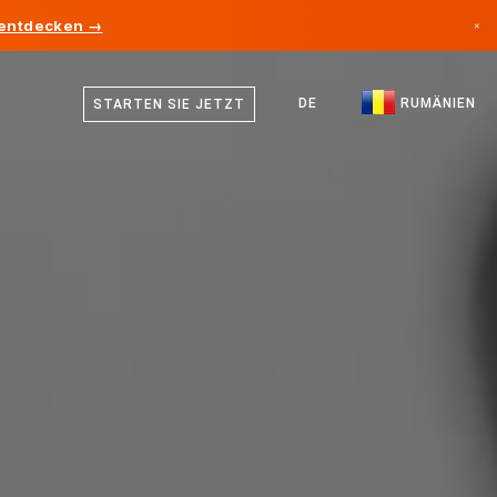
 entdecken →
×
Englisch
Kanada
Deutsch
DE
RUMÄNIEN
STARTEN SIE JETZT
Deutschland
Rumänisch
Liechtenstein
Norwegen
Japan
Bulgarien
Kroatien
Litauen
Montenegro