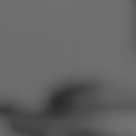
Rumänien
Slowakei