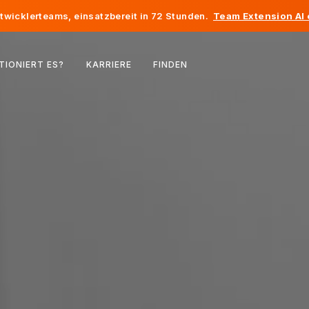
twicklerteams, einsatzbereit in 72 Stunden.
Team Extension AI
Belgien
TIONIERT ES?
KARRIERE
FINDEN
Frankreich
Irland
Niederlande
Schweiz
Vereinigte Staaten
Bosnien und Herzegowina
Estland
Lettland
Republik Moldau