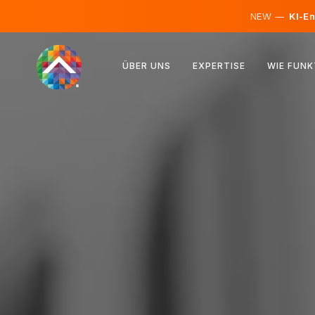
NEW —
KI-En
Österreich
ÜBER UNS
EXPERTISE
WIE FUNK
Finnland
Island
Luxemburg
Schweden
Vereinigtes Königreich
Albanien
Tschechien
Ungarn
Nordmazedonien