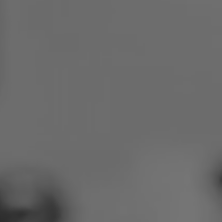
Polen
Slowenien
Vietnam