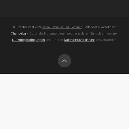
© Urheberrecht
2026
Team Extension SRL Romania
- Alle Rechte vorbehalten
Changelog
● Durch die Nutzung dieser Website erklären Sie sich mit unseren
Nutzungsbedingungen
und unserer
Datenschutzerklärung
einverstanden.