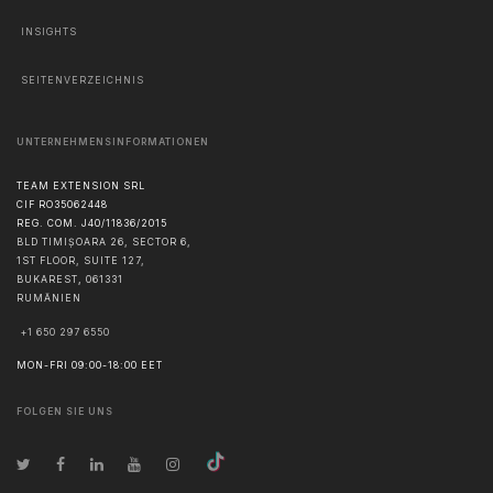
INSIGHTS
SEITENVERZEICHNIS
UNTERNEHMENSINFORMATIONEN
TEAM EXTENSION SRL
CIF RO35062448
REG. COM. J40/11836/2015
BLD TIMIȘOARA 26, SECTOR 6,
1ST FLOOR, SUITE 127,
BUKAREST
,
061331
RUMÄNIEN
+1 650 297 6550
MON-FRI 09:00-18:00 EET
FOLGEN SIE UNS