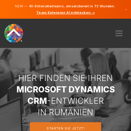
NEW —
KI-Entwicklerteams, einsatzbereit in 72 Stunden.
×
Team Extension AI entdecken →
Englisch
Deutsch
Rumänis
ÜBER UNS
EXPERTISE
WIE FUNKTIONIERT ES?
KARRIERE
HIER FINDEN SIE IHREN
FINDEN
MICROSOFT DYNAMICS
RUMÄNIEN
CRM
-ENTWICKLER
DE
IN RUMÄNIEN
STARTEN SIE JETZT
STARTEN SIE JETZT!